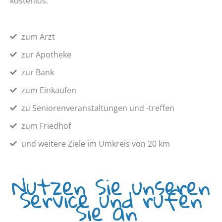
kostenlos.
zum Arzt
zur Apotheke
zur Bank
zum Einkaufen
zu Seniorenveranstaltungen und -treffen
zum Friedhof
und weitere Ziele im Umkreis von 20 km
Nutzen Sie unseren
Service und rufen
Sie an